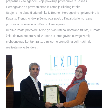
prepoznali kao agenciju koja povezuje privrednike iz Bosne i
Hercegovine sa privrednicima iz zemalja Bliskog istoka.
Uspjeli smo okupiti privrednike iz Bosne i Hercegovine i privrednike iz
Kuvajta. Trenutno, dok pišemo ovaj post, u Kuvajt šaljemo razne
proizvode proizvedene u Bosni i Hercegovini.
Ukoliko imate proizvod i želite ga plasirati na inostrano tržište, ili imate
želju da uvezete proizvod iz Bosne i Hercegovine u svoju zemlju,
slobodno nas kontaktirajte, a mi ćemo pronaći najbolji način da
ko brzo
realizujemo vaše ideje .
 obrt u
avanje
jetioce